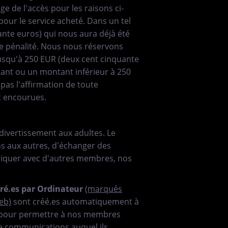
e de l'accès pour les raisons ci-
 pour le service acheté. Dans un tel
ante euros) qui nous aura déjà été
e pénalité. Nous nous réservons
 jusqu'à 250 EUR (deux cent cinquante
tant ou un montant inférieur à 250
as l'affirmation de toute
t encourues.
u divertissement aux adultes. Le
s aux autres, d'échanger des
niquer avec d'autres membres, nos
éré.es par Ordinateur
(marqués
Web)
sont créé.es automatiquement à
et pour permettre à nos membres
de communications auquel ils