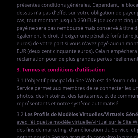
présentes conditions générales. Cependant, le blocag
dessus n'a pas d'effet sur ​​votre obligation de payer
cas, tout montant jusqu'à 250 EUR (deux cent cinqu
payé ne sera pas remboursé mais conservé à titre d
également le droit d'exiger une pénalité forfaitaire
euros) de votre part si vous n'avez payé aucun mon
EUR (deux cent cinquante euros). Cela n'empêchera p
réclamation pour de plus grandes pertes réellemen
3. Termes et conditions d'utilisation
3.1 L’objectif principal du Site Web est de fournir d
Service permet aux membres de se connecter les un
photos, des histoires, des fantasmes, et de commu
représentants et notre système automatisé.
3.2
Les Profils de Modèles Virtuelles/Virtuels Gén
avec l'étiquette modèle virtuelle/virtuel sur le Site 
des fins de marketing, d'amélioration du Service, 
optant pour le Service gratuit de connaître le type 